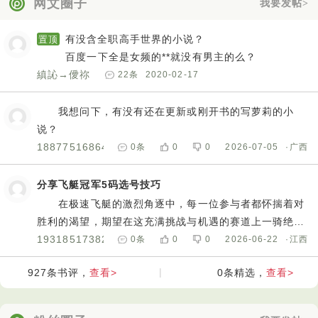
网文圈子
终的结果。例如，天气状况、赛道条件、参赛选手的状态
我要发帖>
在极速飞艇的赛场上，信息就是力量。我们的计划首
等。通过及时获取这些实时信息，并**历史数据进行分析，
要强调对历史数据的深度剖析。每一场比赛的结果都不是
我们能够提前洞察比赛的走向，做出更加准确的预测。就
有没含全职高手世界的小说？
置顶
孤立存在的，它们背后隐藏着丰富的规律和趋势。通过收
像一位经验丰富的航海家，在茫茫大海中凭借对风向、海
百度一下全是女频的**就没有男主的么？
集大量的历史数据，运用专业的数据分析工具和方法，我
流的精准把握，提前规划出最佳的航线，避开暗礁和风
縝訫→僾祢
22
条
2020-02-17
们能够挖掘出那些潜在的、具有指导意义的信息。比如，
浪，顺利抵达目的地。
某些号码在特定时间段内出现的频率较高，某些组合在特
我想问下，有没有还在更新或刚开书的写萝莉的小
定条件下更容易出现。这些看似微小的细节，往往就是决
说？
定胜负的关键因素。
18877516864
0
条
0
0
2026-07-05
·广西
同时，我们还会密切关注赛事的实时动态。极速飞艇
的比赛环境瞬息万变，任何一个小小的变化都可能影响最
分享飞艇冠军5码选号技巧
终的结果。例如，天气状况、赛道条件、参赛选手的状态
在极速飞艇的激烈角逐中，每一位参与者都怀揣着对
等。通过及时获取这些实时信息，并**历史数据进行分析，
胜利的渴望，期望在这充满挑战与机遇的赛道上一骑绝
我们能够提前洞察比赛的走向，做出更加准确的预测。就
尘，收获丰厚的回报。然而，面对变幻莫测的局势，如何
19318517382
0
条
0
0
2026-06-22
·江西
像一位经验丰富的航海家，在茫茫大海中凭借对风向、海
才能提高胜率，成为真正的赢家？今天，就为大家带来一
流的精准把握，提前规划出最佳的航线，避开暗礁和风
查看>
|
查看>
927
条书评，
0
条精选，
套精心打造、极具说服力的高胜率计划，助你在极速飞艇
浪，顺利抵达目的地。
的世界中披荆斩棘，实现财富梦想。
精准分析，洞察先机计划**威：久四七六六久一