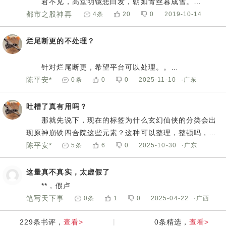
君不见，高堂明镜悲白发，朝如青丝暮成雪。
人生得意须尽欢，莫使金樽空对月。
都市之股神再
4
条
20
0
2019-10-14
天生我才必有用，千金散尽还复来。
现
烹羊宰牛且为乐，会须一饮三百杯。
烂尾断更的不处理？
岑夫子，丹丘生，将进酒，杯莫停。
与君歌一曲，请君为我倾耳听。
针对烂尾断更，希望平台可以处理。。
钟鼓馔玉不足贵，但愿长醉不复醒。
十万字内的，一个月内不更新直接下掉
陈平安*
0
条
0
0
2025-11-10
·广东
古来圣贤皆寂寞，惟有饮者留其名。
二十万字内的，两个月三十万三个月，这样叠加，100
陈王昔时宴平乐，斗酒十千恣欢谑。
万以上，一年内不更新给他们标注断更，，，每次搜索不
吐槽了真有用吗？
主人何为言少钱，径须沽取对君酌。
是几千就是几万在卡搜索，看着就是烦，，
那就先说下，现在的标签为什么玄幻仙侠的分类会出
五花马，千金裘，呼儿将出换美酒，与尔同销万古
现原神崩铁四合院这些元素？这种可以整理，整顿吗，要
愁。
不然搜索书类，可以添加一些功能，不要出现相关词组标
陈平安*
5
条
6
0
2025-10-30
·广东
签。
这量真不真实，太虚假了
**，假卢
笔写天下事
0
条
1
0
2025-04-22
·广西
查看>
|
查看>
229
条书评，
0
条精选，