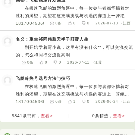
揭秘：飞艇稳定计划回血
在极速飞艇的激烈角逐中，每一位参与者都怀揣着对
胜利的渴望，期望在这充满挑战与机遇的赛道上一骑绝
尘，收获丰厚的回报。然而，面对变幻莫测的局势，如何
18170045360
0
条
0
0
2026-07-13
·江西
才能提高胜率，成为真正的赢家？今天，就为大家带来一
套精心打造、极具说服力的高胜率计划，助你在极速飞艇
名义：重生祁同伟胜天半子颠覆人生
的世界中披荆斩棘，实现财富梦想。
刚开始学着写小说，这里有没有什么**，可以交流交流
精准分析，洞察先机计划**威：久四七六六久一
的，怎么和同行交流提高啊
在极速飞艇的赛场上，信息就是力量。我们的计划首
0
条
0
0
2026-07-11
·江苏
要强调对历史数据的深度剖析。每一场比赛的结果都不是
孤立存在的，它们背后隐藏着丰富的规律和趋势。通过收
飞艇冷热号选号方法与技巧
集大量的历史数据，运用专业的数据分析工具和方法，我
在极速飞艇的激烈角逐中，每一位参与者都怀揣着对
们能够挖掘出那些潜在的、具有指导意义的信息。比如，
胜利的渴望，期望在这充满挑战与机遇的赛道上一骑绝
某些号码在特定时间段内出现的频率较高，某些组合在特
尘，收获丰厚的回报。然而，面对变幻莫测的局势，如何
18170045360
0
条
1
0
2026-06-24
·江西
定条件下更容易出现。这些看似微小的细节，往往就是决
才能提高胜率，成为真正的赢家？今天，就为大家带来一
定胜负的关键因素。
查看>
|
查看>
5841
条书评，
0
条精选，
套精心打造、极具说服力的高胜率计划，助你在极速飞艇
同时，我们还会密切关注赛事的实时动态。极速飞艇
的世界中披荆斩棘，实现财富梦想。
的比赛环境瞬息万变，任何一个小小的变化都可能影响最
精准分析，洞察先机计划**威：久四七六六久一