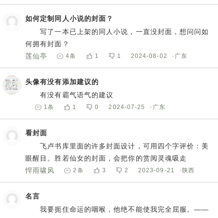
如何定制同人小说的封面？
写了一本已上架的同人小说，一直没封面，想问问如
何拥有封面？
莲仙亭
4
条
1
1
2024-08-02
·广东
头像有没有添加建议的
有没有霸气语气的建议
1
条
1
0
2024-07-25
·广东
看封面
飞卢书库里面的许多封面设计，可用四个字评价：美
眼醒目。胜若仙女的封面，会把你的赏阅灵魂吸走
悍雨啸风
2
条
3
2
2023-09-21
·陕西
名言
我要扼住命运的咽喉，他绝不能使我完全屈服。——