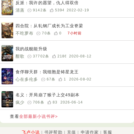
反派：我许的愿望，仇人得双倍
清蒸
9142
条
5394
2022-02-19
四合院：从轧钢厂成长为工业脊梁
不吃萝布
70
条
0
7小时前
我的战舰能升级
酣歌
37702
条
21868
2020-08-12
食俘聊天群：我细胞是铸星龙王
心在多伦多
67
条
1
2026-08-02
名义：开局崩了猴子上交49副本
疯少
706
条
83
2026-06-14
全部最新小说书评>
查看
飞卢小说
书评帮助
充值
申请作家
客服
|
|
|
|