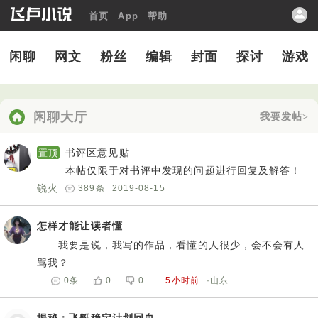
首页
App
帮助
闲聊
网文
粉丝
编辑
封面
探讨
游戏
闲聊大厅
我要发帖>
书评区意见贴
置顶
本帖仅限于对书评中发现的问题进行回复及解答！
锐火
389
条
2019-08-15
怎样才能让读者懂
我要是说，我写的作品，看懂的人很少，会不会有人
骂我？
0
条
0
0
5小时前
·山东