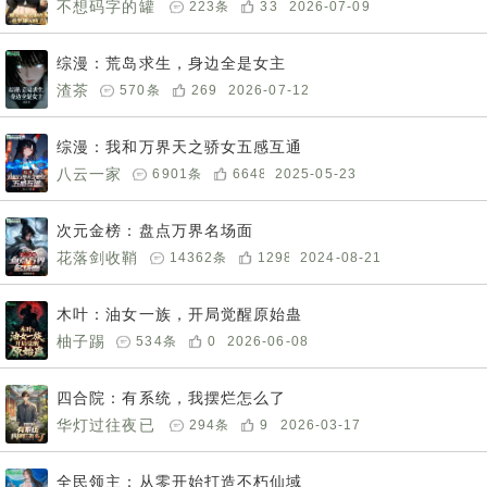
不想码字的罐
223
条
33
2026-07-09
头
综漫：荒岛求生，身边全是女主
渣茶
570
条
269
2026-07-12
综漫：我和万界天之骄女五感互通
八云一家
6901
条
6648
2025-05-23
次元金榜：盘点万界名场面
花落剑收鞘
14362
条
12985
2024-08-21
木叶：油女一族，开局觉醒原始蛊
柚子踢
534
条
0
2026-06-08
四合院：有系统，我摆烂怎么了
华灯过往夜已
294
条
9
2026-03-17
落
全民领主：从零开始打造不朽仙域