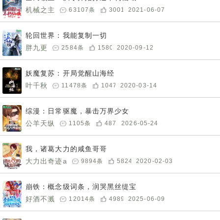
机械之主
63107
条
30016
2021-06-07
轮回世界：我能复制一切
胖九更
2584
条
1580
2020-09-12
妖魔复苏：开局觉醒山海经
叶千秋
11478
条
10477
2020-03-14
综漫：日常驱魔，暴击万界少女
公羊天纵
1105
条
487
2026-05-24
我，诸葛大力的咸鱼哥哥
大力出奇迹a
9894
条
5824
2020-02-03
崩铁：概念级词条，润哭黑丝缇宝
好酒不溅
12014
条
4989
2025-06-09