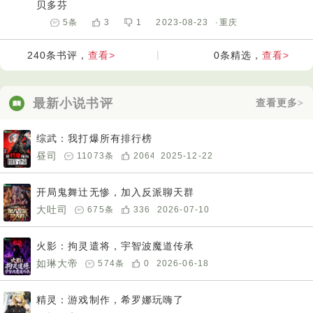
贝多芬
5
条
3
1
2023-08-23
·重庆
查看>
|
查看>
240
条书评，
0
条精选，
最新小说书评
查看更多>
综武：我打爆所有排行榜
昼司
11073
条
2064
2025-12-22
开局鬼舞辻无惨，加入反派聊天群
大吐司
675
条
336
2026-07-10
火影：拘灵遣将，宇智波魔道传承
如琳大帝
574
条
0
2026-06-18
精灵：游戏制作，希罗娜玩嗨了