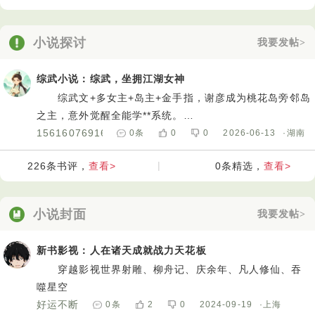
小说探讨
我要发帖>
综武小说：综武，坐拥江湖女神
综武文+多女主+岛主+金手指，谢彦成为桃花岛旁邻岛
之主，意外觉醒全能学**系统。
开局便遭年幼黄蓉上门刁难、无端构陷。凭借满级悟
15616076916
0
条
0
0
2026-06-13
·湖南
性与系统解析，他轻松破招稳压对手，更一语反转揭穿真
查看>
|
查看>
226
条书评，
0
条精选，
相。
自此修武学、悟阵法，踏江湖揽**芳，以一座近海孤
岛，闯出属于自己的无敌飞卢。
小说封面
我要发帖>
写的不错！
新书影视：人在诸天成就战力天花板
穿越影视世界射雕、柳舟记、庆余年、凡人修仙、吞
噬星空
好运不断
0
条
2
0
2024-09-19
·上海