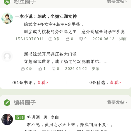
粉丝圈子
我要发帖>
在极速飞艇的赛场上，信息就是力量。我们的计划首
要强调对历史数据的深度剖析。每一场比赛的结果都不是
一本小说：综武，坐拥江湖女神
孤立存在的，它们背后隐藏着丰富的规律和趋势。通过收
综武文+多女主+岛主+金手指，
集大量的历史数据，运用专业的数据分析工具和方法，我
谢彦成为桃花岛旁邻岛之主，意外觉醒全能学**系统。
们能够挖掘出那些潜在的、具有指导意义的信息。比如，
开局便遭年幼黄蓉上门刁难、无端构陷。
15616076916
0
条
0
0
2026-06-13
·湖南
某些号码在特定时间段内出现的频率较高，某些组合在特
凭借满级悟性与系统解析，他轻松破招稳压对手，更
定条件下更容易出现。这些看似微小的细节，往往就是决
一语反转揭穿真相。
新书综武开局碾压各大门派
定胜负的关键因素。
自此修武学、悟阵法，踏江湖揽**芳，以一座近海孤
穿越综武世界，成了杨过的双胞胎弟弟。
同时，我们还会密切关注赛事的实时动态。极速飞艇
岛，闯出属于自己的无敌飞卢。
被张三丰收为关门弟子，苦修十九年。
0
条
1
0
2026-05-02
·安徽
的比赛环境瞬息万变，任何一个小小的变化都可能影响最
下山那天，华山派堵路让我磕头认错。
终的结果。例如，天气状况、赛道条件、参赛选手的状态
查看>
|
查看>
261
条书评，
0
条精选，
我一巴掌教他们做人。
等。通过及时获取这些实时信息，并**历史数据进行分析，
后来才知道﹣﹣我哥杨过失踪了。
我们能够提前洞察比赛的走向，做出更加准确的预测。就
全真教通缉他，说他是叛徒。各大门派蠢蠢欲动，暗
像一位经验丰富的航海家，在茫茫大海中凭借对风向、海
编辑圈子
我要发帖>
流涌动。不好意思。
流的精准把握，提前规划出最佳的航线，避开暗礁和风
我有武道天眼，看穿一切破绽。
浪，顺利抵达目的地。
将进酒 唐 李白
置顶
谁动我哥﹣我灭他满门。
君不见，黄河之水天上来，奔流到海不复回。